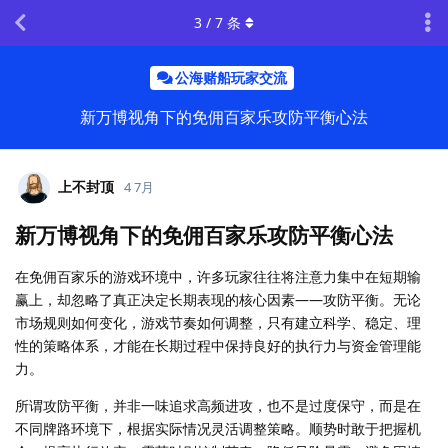
3
/
7
条
公海赌船玩家交流
新万博视角下的免佣百家乐攻防平衡心法
上不封顶
4 7月
新万博视角下的免佣百家乐攻防平衡心法
在免佣百家乐的游戏环境中，许多玩家往往将注意力集中在短期输
赢上，却忽略了真正决定长期表现的核心因素——攻防平衡。无论
市场规则如何变化，游戏节奏如何调整，只有建立科学、稳定、理
性的策略体系，才能在长期过程中保持良好的执行力与资金管理能
力。
所谓攻防平衡，并非一味追求高频进攻，也不是过度保守，而是在
不同牌路环境下，根据实际情况灵活调整策略。顺势时敢于把握机