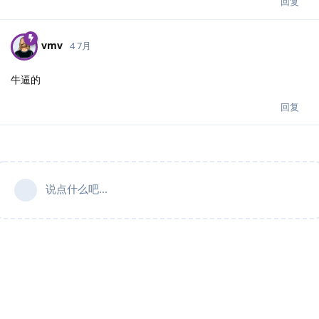
回复
vmv
4 7月
牛逼的
回复
说点什么吧...