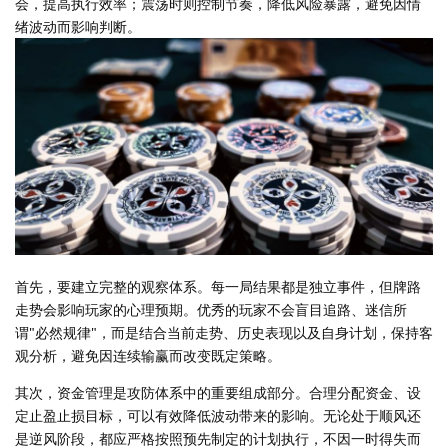
会，提高执行效率；震荡时则控制节奏，降低风险暴露，避免因情
绪波动而影响判断。
首先，要建立完整的观察体系。每一局结果都是独立事件，但牌路
走势会影响玩家的心理预期。优秀的玩家不会盲目追路、迷信所
谓"必然规律"，而是结合当前走势、历史表现以及自身计划，保持客
观分析，避免因连续输赢而改变既定策略。
其次，资金管理是攻防体系中的重要组成部分。合理分配资金、设
定止盈止损目标，可以有效降低波动带来的影响。无论处于顺风还
是逆风阶段，都应严格按照预先制定的计划执行，不因一时得失而