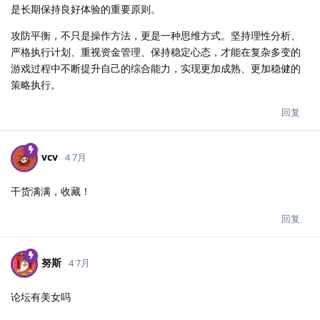
是长期保持良好体验的重要原则。
攻防平衡，不只是操作方法，更是一种思维方式。坚持理性分析、
严格执行计划、重视资金管理、保持稳定心态，才能在复杂多变的
游戏过程中不断提升自己的综合能力，实现更加成熟、更加稳健的
策略执行。
回复
vcv
4 7月
干货满满，收藏！
回复
努斯
4 7月
论坛有美女吗