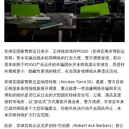
菲律宾国家警察近日表示，正持续加强对POGO（菲律宾离岸博彩运
营商）禁令实施后残余犯罪网络的打击力度。警方调查发现，部分
原本依附于POGO产业运作的诈骗团伙并未彻底退出菲律宾，而是转
向规模更小、隐蔽性更强的模式，在全国多地继续从事违法活动。
菲律宾国家警察总监纳塔特斯（Nicolas Torre III）透露，警方目前
正根据多条情报线索展开调查，重点核查一些涉嫌网络诈骗和非法
博彩的组织是否已从过去的大型园区转移至住宅、公寓、酒店及度
假村等场所，以“游击式”方式重新开展业务。警方强调，尽管近年来
已成功捣毁多个大型诈骗窝点，但相关执法行动不会因此停止，未
来仍将持续扩大打击范围。
此前，菲律宾前众议员罗伯特·巴伯斯（Robert Ace Barbers）曾公