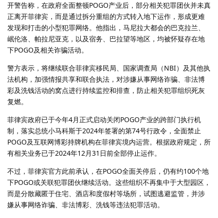
开警告称，在政府全面整顿POGO产业后，部分相关犯罪团伙并未真
正离开菲律宾，而是通过拆分重组的方式转入地下运作，形成更难
发现和打击的小型犯罪网络。他指出，马尼拉大都会的巴克拉兰、
岷伦洛、帕拉尼亚克，以及宿务、巴拉望等地区，均被怀疑存在地
下POGO及相关诈骗活动。
警方表示，将继续联合菲律宾移民局、国家调查局（NBI）及其他执
法机构，加强情报共享和联合执法，对涉嫌从事网络诈骗、非法博
彩及洗钱活动的窝点进行持续监控和排查，防止相关犯罪组织死灰
复燃。
菲律宾政府已于今年4月正式启动关闭POGO产业的跨部门执行机
制，落实总统小马科斯于2024年签署的第74号行政令，全面禁止
POGO及互联网博彩持牌机构在菲律宾境内运营。根据政府规定，所
有相关业务已于2024年12月31日前全部停止运作。
不过，菲律宾官方此前承认，在POGO全面关停后，仍有约100个地
下POGO或关联犯罪团伙继续活动。这些组织不再集中于大型园区，
而是分散藏匿于住宅、酒店和度假村等场所，试图逃避监管，并涉
嫌从事网络诈骗、非法博彩、洗钱等违法犯罪活动。