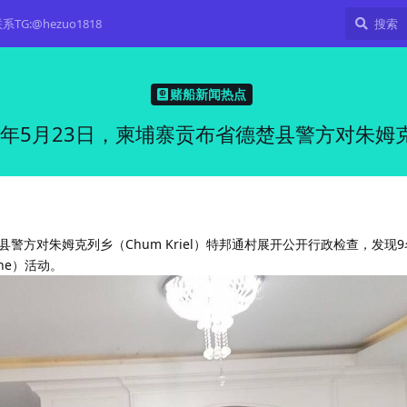
TG:@hezuo1818
赌船新闻热点
26年5月23日，柬埔寨贡布省德楚县警方对朱姆
楚县警方对朱姆克列乡（Chum Kriel）特邦通村展开公开行政检查，发现
ine）活动。