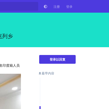
注册
登录
克列乡
登录以回复
9名印度籍人员
最早内容