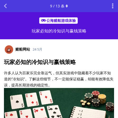
9
/
13
条
公海赌船游戏体验
玩家必知的冷知识与赢钱策略
赌船网站
24 5月
玩家必知的冷知识与赢钱策略
许多人认为百家乐完全靠运气，但其实游戏中隐藏着不少玩家不知
道的“冷知识”。了解这些细节，不一定能保证稳赢，却能有效降低失
误，提高长期游戏的稳定性。