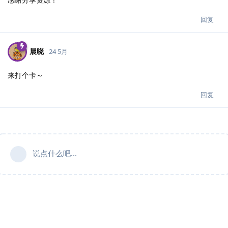
回复
晨晓
24 5月
来打个卡～
回复
说点什么吧...