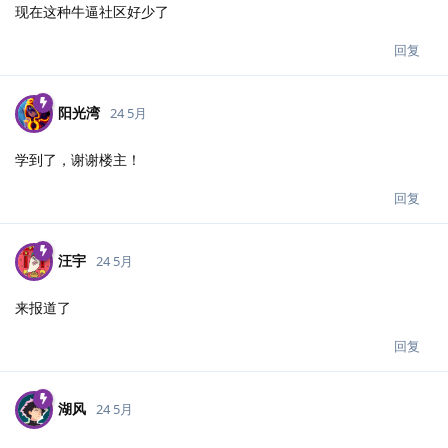
现在这种牛逼社区好少了
回复
阳光湾
24 5月
学到了，谢谢楼主！
回复
汪宇
24 5月
来报道了
回复
湖风
24 5月