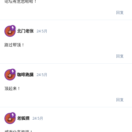
论坛有意思哈哈！
回复
北门老张
24 5月
路过帮顶！
回复
咖啡跑腿
24 5月
顶起来！
回复
老狐狸
24 5月
感谢分享资源！