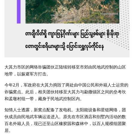
大其力市区的网络诈骗团伙正陆续转移至市郊由民地武控制的山区
地带，以躲避军方打击。
今年2月，军政府在大其力捣毁了两处由中国公民和外籍人士运营的
诈骗窝点。此后，相关团伙转移至大其力与勐撒镇区之间的垒考坎
和孟墩村组一带，藏身于民地武控制区内。
知情人士透露，新窝点配备了发电机、太阳能设备和星链网络，团
伙成员由民地武车辆运送进入。原先在市区酒店和别墅内活动的数
百名外籍人员，现已迁至山区橡胶园和森林中，以百人规模组团聚
居。