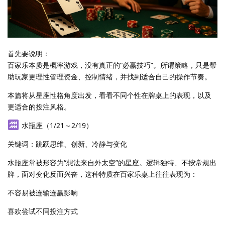
首先要说明：
百家乐本质是概率游戏，没有真正的“必赢技巧”。所谓策略，只是帮
助玩家更理性管理资金、控制情绪，并找到适合自己的操作节奏。
本篇将从星座性格角度出发，看看不同个性在牌桌上的表现，以及
更适合的投注风格。
水瓶座（1/21～2/19）
关键词：跳跃思维、创新、冷静与变化
水瓶座常被形容为“想法来自外太空”的星座。逻辑独特、不按常规出
牌，面对变化反而兴奋，这种特质在百家乐桌上往往表现为：
不容易被连输连赢影响
喜欢尝试不同投注方式