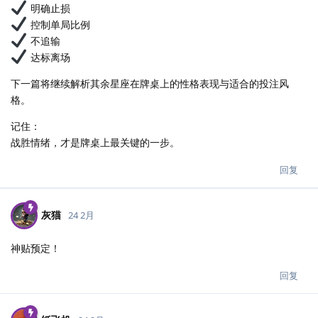
明确止损
控制单局比例
不追输
达标离场
下一篇将继续解析其余星座在牌桌上的性格表现与适合的投注风
格。
记住：
战胜情绪，才是牌桌上最关键的一步。
回复
灰猫
24 2月
神贴预定！
回复