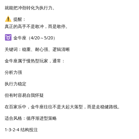
就能把冲劲转化为执行力。
提醒：
真正的高手不是敢冲，而是敢停。
金牛座（4/20～5/20）
关键词：稳重、耐心强、逻辑清晰
金牛座属于慢热型玩家，通常：
分析力强
执行力稳定
但有时容易自我怀疑
在百家乐中，金牛座往往不是大起大落型，而是走稳健路线。
适合风格：循序渐进型策略
1-3-2-4 结构投注