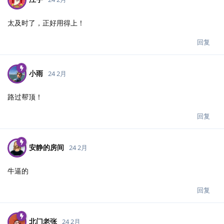
太及时了，正好用得上！
回复
小雨
24 2月
路过帮顶！
回复
安静的房间
24 2月
牛逼的
回复
北门老张
24 2月