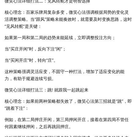
微笑心法详细打法二：见风转舵才是明智选择
核心理念：百家乐牌局复杂多变，微笑心法强调根据局势的变化灵
活调整策略。当“跟风”策略未能奏效时，就需要及时变换思路，这时
“见风转舵”是关键：
如果第一局和第二局的趋势未能延续，立即调整投注方向；
当“买庄开闲”时，反向下注“闲”；
当“买闲开庄”时，转向“庄”。
这种策略强调灵活应变，不固守一种打法，增加了适应变化的能
力，有助于规避连续亏损。
微笑心法详细打法三：跳! 就跟我一起跳起来
核心理念：如果前两种策略都失效了，微笑心法第三招就是“跳”，即
“跳着下注”：
例如，在第二局押庄开闲，第三局押闲开庄，接着在第四局不管任
何因素继续押闲，之后再跳回押庄。