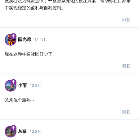
微笑心法为玩家提供了一整套系统化的投注方案，帮助你在百家乐
中实现稳定的盈利与自我控制。
回复
阳光湾
12 2月
现在这种牛逼社区好少了
回复
小雨
12 2月
又来混个脸熟～
回复
灰猫
12 2月