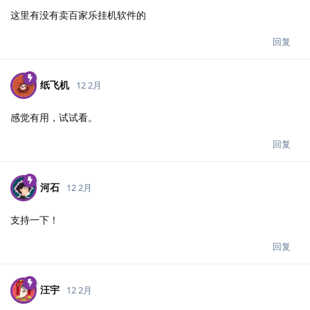
这里有没有卖百家乐挂机软件的
回复
纸飞机
12 2月
感觉有用，试试看。
回复
河石
12 2月
支持一下！
回复
汪宇
12 2月