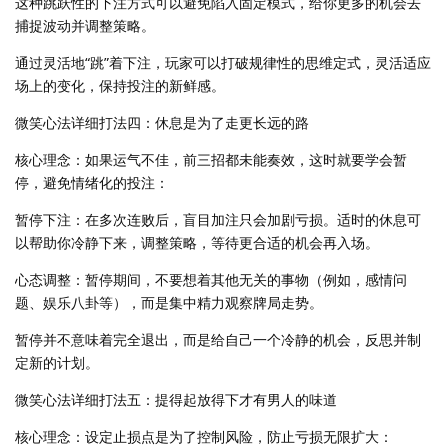
这种跳跃性的下注方式可以避免陷入固定模式，给你更多的机会去
捕捉波动并调整策略。
通过灵活地“跳”着下注，玩家可以打破规律性的思维定式，灵活适应
场上的变化，保持投注的新鲜感。
微笑心法详细打法四：休息是为了走更长远的路
核心理念：如果运气不佳，前三招都未能奏效，这时就要学会暂
停，避免情绪化的投注：
暂停下注：在多次连败后，盲目加注只会加剧亏损。适时的休息可
以帮助你冷静下来，调整策略，等待更合适的机会再入场。
心态调整：暂停期间，不要想着其他无关的事物（例如，感情问
题、娱乐八卦等），而是集中精力观察牌局走势。
暂停并不意味着完全退出，而是给自己一个冷静的机会，反思并制
定新的计划。
微笑心法详细打法五：提得起放得下才有男人的味道
核心理念：设定止损点是为了控制风险，防止亏损无限扩大：