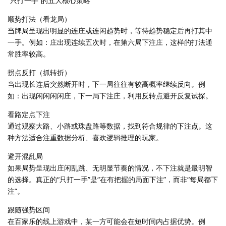
“只打一手”的五大核心策略
顺势打法（看龙局）
当牌局呈现出明显的连庄或连闲趋势时，等待趋势稳定后再打其中
一手。例如：庄出现连续五次时，在第六局下注庄，这样的打法通
常胜率较高。
拐点反打（抓转折）
当出现长连后突然断开时，下一局往往有较高概率继续反向。例
如：出现闲闲闲闲庄，下一局下注庄，利用反转点避开反复试探。
看路定点下注
通过观察大路、小路或珠盘路等数据，找到符合规律的下注点。这
种方法适合注重数据分析、喜欢逻辑推理的玩家。
避开混乱局
如果局势呈现出庄闲乱跳、无明显节奏的情况，不下注就是最明智
的选择。真正的“只打一手”是“在有把握的局面下注”，而非“每局都下
注”。
跟随强势区间
在百家乐的线上游戏中，某一方可能会在短时间内占据优势。例