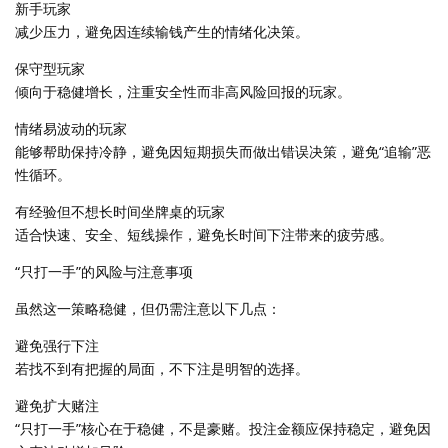
新手玩家
减少压力，避免因连续输钱产生的情绪化决策。
保守型玩家
倾向于稳健增长，注重安全性而非高风险回报的玩家。
情绪易波动的玩家
能够帮助保持冷静，避免因短期损失而做出错误决策，避免“追输”恶
性循环。
有经验但不想长时间坐牌桌的玩家
适合快速、安全、短线操作，避免长时间下注带来的疲劳感。
“只打一手”的风险与注意事项
虽然这一策略稳健，但仍需注意以下几点：
避免强行下注
若找不到有把握的局面，不下注是明智的选择。
避免扩大赌注
“只打一手”核心在于稳健，不是豪赌。投注金额应保持稳定，避免因