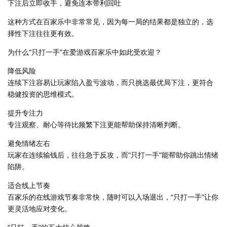
下注后立即收手，避免连本带利回吐
这种方式在百家乐中非常常见，因为每一局的结果都是独立的，选
择性下注往往更有效。
为什么“只打一手”在爱游戏百家乐中如此受欢迎？
降低风险
连续下注容易让玩家陷入盈亏波动，而只挑选最优局下注，更符合
稳健投资的思维模式。
提升专注力
专注观察、耐心等待比频繁下注更能帮助保持清晰判断。
避免情绪左右
玩家在连续输钱后，往往急于反攻，而“只打一手”能帮助你跳出情绪
陷阱。
适合线上节奏
百家乐的在线游戏节奏非常快，随时可以入场退出，“只打一手”让你
更灵活地应对变化。