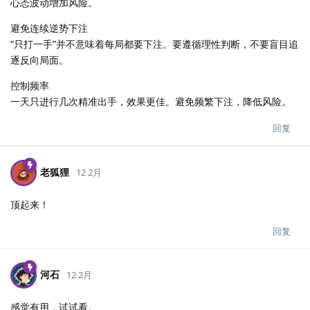
心态波动增加风险。
避免连续逆势下注
“只打一手”并不意味着每局都要下注。要遵循理性判断，不要盲目追
逐反向局面。
控制频率
一天只进行几次精准出手，效果更佳。避免频繁下注，降低风险。
回复
老狐狸
12 2月
顶起来！
回复
河石
12 2月
感觉有用，试试看。