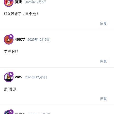
努斯
2025年12月5日
好久没来了，冒个泡！
回复
46677
2025年12月5日
支持下吧
回复
vmv
2025年12月5日
顶 顶 顶
回复