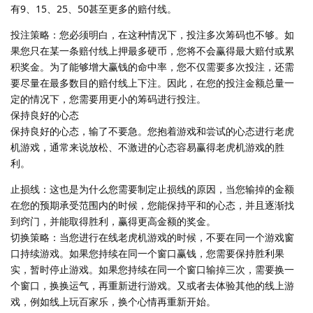
有9、15、25、50甚至更多的赔付线。
投注策略：您必须明白，在这种情况下，投注多次筹码也不够。如
果您只在某一条赔付线上押最多硬币，您将不会赢得最大赔付或累
积奖金。为了能够增大赢钱的命中率，您不仅需要多次投注，还需
要尽量在最多数目的赔付线上下注。因此，在您的投注金额总量一
定的情况下，您需要用更小的筹码进行投注。
保持良好的心态
保持良好的心态，输了不要急。您抱着游戏和尝试的心态进行老虎
机游戏，通常来说放松、不激进的心态容易赢得老虎机游戏的胜
利。
止损线：这也是为什么您需要制定止损线的原因，当您输掉的金额
在您的预期承受范围内的时候，您能保持平和的心态，并且逐渐找
到窍门，并能取得胜利，赢得更高金额的奖金。
切换策略：当您进行在线老虎机游戏的时候，不要在同一个游戏窗
口持续游戏。如果您持续在同一个窗口赢钱，您需要保持胜利果
实，暂时停止游戏。如果您持续在同一个窗口输掉三次，需要换一
个窗口，换换运气，再重新进行游戏。又或者去体验其他的线上游
戏，例如线上玩百家乐，换个心情再重新开始。