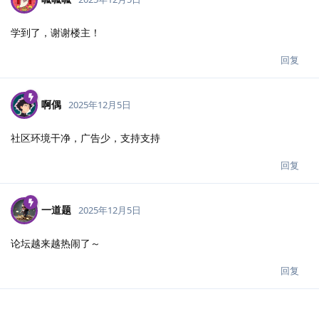
学到了，谢谢楼主！
回复
啊偶
2025年12月5日
社区环境干净，广告少，支持支持
回复
一道题
2025年12月5日
论坛越来越热闹了～
回复