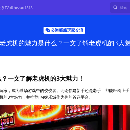
TG:@hezuo1818
公海赌船玩家交流
老虎机的魅力是什么？一文了解老虎机的3大
么？一文了解老虎机的3大魅力！
玩家，成为赌场游戏中的佼佼者。无论你是新手还是老手，都能轻松上手
机的3大魅力，并推荐FM娱乐城作为你的首选平台。