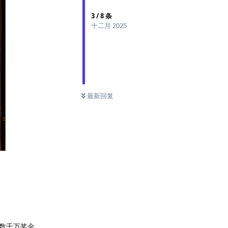
3
/
8
条
十二月 2025
最新回复
数千万奖金。