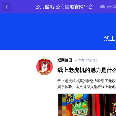
公海赌船-公海赌船官网平台
合作联系
线上
返回德国
2025年12月1日
线上老虎机的魅力是什
线上老虎机以其独特魅力吸引了无数
娱乐体验。本文将深入剖析线上老虎