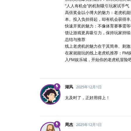
“人人有机会”的机制吸引玩家试手气
高倍奖金以小博大的魅力：老虎机能
本。投入负担得起，却有机会获得丰
快速开奖的魅力：不像体育赛事需等
馈让游戏更具吸引力，保持玩家持续
总结与推荐
线上老虎机的魅力在于其简单、刺激
在家就能玩的线上老虎机推荐：FM
入FM娱乐城，开始你的老虎机冒险
湖风
2025年12月1日
太及时了，正好用得上！
周杰
2025年12月1日