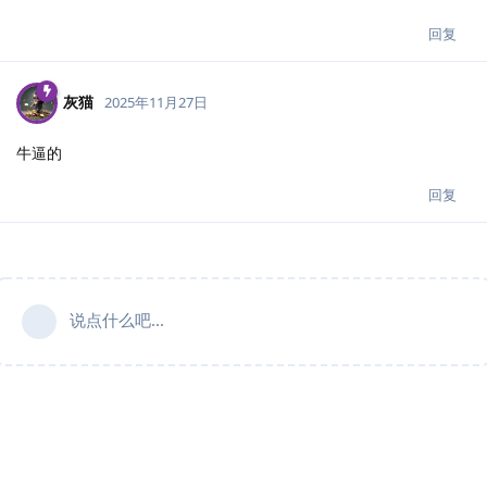
回复
灰猫
2025年11月27日
牛逼的
回复
说点什么吧...