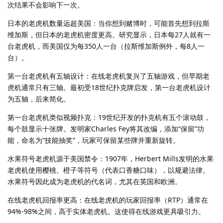
次结果不会影响下一次。
日本的老虎机数量远超美国：当你想到赌博时，可能首先想到拉斯
维加斯，但日本的老虎机密度更高。研究显示，日本每27人就有一
台老虎机，而美国仅为每350人一台（拉斯维加斯例外，每8人一
台）。
第一台老虎机有五轴设计：在线老虎机复兴了五轴游戏，但早期老
虎机通常只有三轴。最初受18世纪扑克牌启发，第一台老虎机设计
为五轴，后来简化。
第一台老虎机类似视频扑克：19世纪开发的扑克机有五个滚动鼓，
每个鼓显示十张牌。发明家Charles Fey将其改编，添加“保留”功
能，命名为“技能抽奖”，玩家可保留某些牌并重新旋转。
水果符号老虎机源于美国禁令：1907年，Herbert Mills发明的水果
老虎机使用樱桃、橙子等符号（代表口香糖口味），以规避法律。
水果符号因此成为老虎机的代名词，尤其在英国和欧洲。
在线老虎机回报率更高：在线老虎机的玩家回报率（RTP）通常在
94%-98%之间，高于实体老虎机。这使得在线游戏更具吸引力。