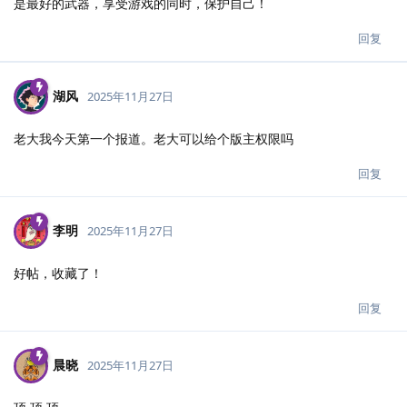
是最好的武器，享受游戏的同时，保护自己！
回复
湖风
2025年11月27日
老大我今天第一个报道。老大可以给个版主权限吗
回复
李明
2025年11月27日
好帖，收藏了！
回复
晨晓
2025年11月27日