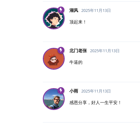
湖风
2025年11月13日
顶起来！
北门老张
2025年11月13日
牛逼的
小雨
2025年11月13日
感恩分享，好人一生平安！