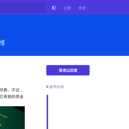
注册
登录
维
登录以回复
最早内容
经典。不过，
立有效的资金