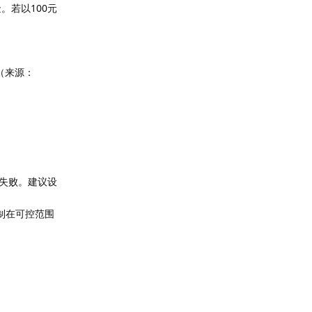
。若以100元
。
%（来源：
失败。建议设
制在可控范围