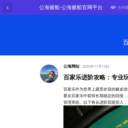
公海赌船-公海赌船官网平台
合作联系
公海网站
2025年11月13日
百家乐进阶攻略：专业
百家乐作为世界上最受欢迎的赌桌游
要在百家乐中获得长期稳定的回报，
管理系统。以下将从进阶层面切入，