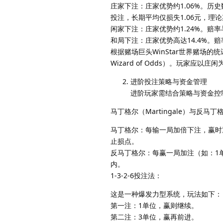
庄家下注：庄家优势约1.06%。历
投注，长期平均仅损失1.06元，理
闲家下注：庄家优势约1.24%。赔
和局下注：庄家优势高达14.4%。
根据赌场巨头WinStar世界赌场的统
Wizard of Odds）。玩家应
进阶投注策略与资金管理
进阶玩家需结合策略与资金控
马丁格尔（Martingale）与反马丁
马丁格尔：每输一局加倍下注，赢时
止损点。
反马丁格尔：每赢一局加注（如：1
内。
1-3-2-6投注法：
这是一种爆发力型系统，玩法如下：
第一注：1单位，赢则继续。
第二注：3单位，赢再前进。