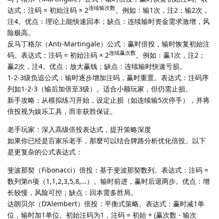
连续输次数
达式：注码 = 初始注码 × 2
。例如：输1次，注2；输2次，
注4。优点：理论上能快速回本；缺点：连续输时资金需求激增，风
险极高。
反马丁格尔（Anti-Martingale）公式：赢时倍投，输时恢复初始注
连续赢次数
码。表达式：注码 = 初始注码 × 2
。例如：赢1次，注2；
赢2次，注4。优点：放大赢钱；缺点：连续输时快速亏损。
1-2-3级负追公式：输时逐步增加注码，赢时重置。表达式：注码序
列如1-2-3（输后加倍至3级）。适合小额玩家，但仍需止损。
新手攻略：从模拟练习开始，设定止损（如连续输5次停手），并将
倍投视为娱乐工具，而非获胜保证。
老手玩家：深入高级倍投表达式，提升策略深度
如果你已经是百家乐老手，那麼可以结合牌路分析优化倍投。以下
是更复杂的公式表达式：
斐波那契（Fibonacci）倍投：基于斐波那契数列。表达式：注码 =
数列第n项（1,1,2,3,5,8,…）。输时前进，赢时后退两步。优点：增
长较慢，风险可控；缺点：回本需多胜局。
达朗贝尔（D’Alembert）倍投：平衡式策略。表达式：赢时减1单
位，输时加1单位。初始注码为1，注码 = 初始 + (赢次数 - 输次