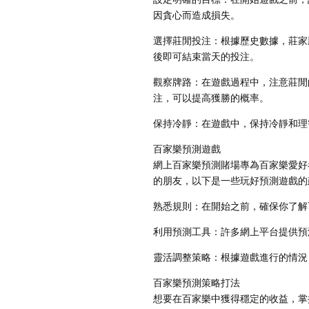
因貪心而造成損失。
選擇莊閒投注：根據歷史數據，莊家
後即可結束當天的投注。
觀察牌路：在遊戲過程中，注意莊閒
注，可以提高獲勝的概率。
保持冷靜：在遊戲中，保持冷靜和理
百家樂預測遊戲
網上百家樂預測賭場專為百家樂愛好
的朋友，以下是一些玩好預測遊戲的
熟悉規則：在開始之前，確保你了解
利用預測工具：許多網上平台提供預
靈活調整策略：根據遊戲進行的情況
百家樂預測策略打法
想要在百家樂中獲得穩定的收益，掌