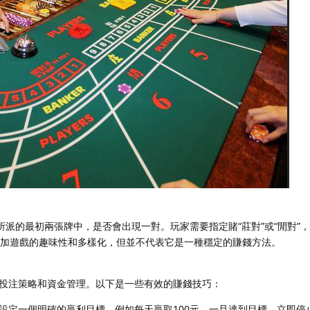
所派的最初兩張牌中，是否會出現一對。玩家需要指定賭“莊對”或“閒對”
增加遊戲的趣味性和多樣化，但並不代表它是一種穩定的賺錢方法。
投注策略和資金管理。以下是一些有效的賺錢技巧：
設定一個明確的贏利目標，例如每天贏取100元。一旦達到目標，立即停