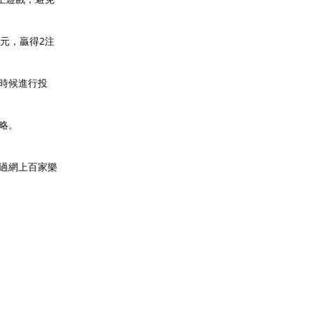
元，贏得2注
時候進行投
略。
過網上百家樂