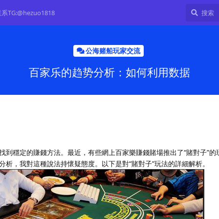
TG:@hezuo1818
公海赌船玩家交流
百家乐的趋势分析：如何利用数据
找到穩定的賺錢方法。最近，有些網上百家樂賺錢賭場推出了“賭對子”的
分析，我對這種說法持懷疑態度。以下是對“賭對子”玩法的詳細解析。