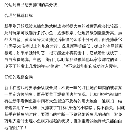
的达到自己想要捕到的高分线。
合理的挑选目标
新手刚开始玩波克捕鱼游戏时成功捕捉大鱼的难度系数会比较高，
此时玩家可以选择多打小鱼，逐步积累，让炮弹级别慢慢升高。虽
然大白鲨、黄金鱼等大鱼捕捉后获得的金币十分可观，但是捕获它
们需要50倍率以上的炮台才行，况且新手等级低，抛出的渔网距离
很短，如果单独针对它，很可能还未将其击中，它就游出视线了，
白白浪费炮弹。当然，我们可以盯紧那些被其他玩家轰炸过的鱼，
冷不丁的发上几发炮弹去“偷袭”，说不定就能把它成功收入囊中。
仔细的观察全局
新手在游戏时要学会纵观全局，不要一味的盯住炮台周围的或者某
一固定方位的鱼，而是要善于观察周边的情况。比如“鱼潮”来临时，
有些新手看到鱼群中间有大鱼就迫不及待的用大炮台一通横扫，结
果炮弹用了一大堆，只捕获了“目标”身边的小喽喽，得不偿失。因此
新手在捕鱼的时候，要适当的推断一下路径附近鱼儿的动向，避免
万炮齐发时出现小鱼横刀拦截的状况，否则宝贵的炮弹就只能白白
地“牺牲”了！