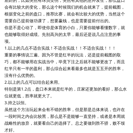
差距的，比如突然有球员受伤，突然有其他的意外发生，那么盘口
会有比较大的变化，那么这个时候我们的机会就来了，提前截图，
根据变化之前的盘口，推荐比赛，就会有比较大的优势，当然这个
需要自己提前做功课了，想要赢钱，也是需要提前付出的。
你是不是心动了，即使你是体育的小白，只要你能够看懂数字，就
也能够取得好成绩。先别高兴的太早，最后还是说几点注意的事
项。
1.以上的几点不适合实战！不适合实战！！不适合实战！！！
重要的事情说三遍。因为不管是红半的玩法，还是提前截图的取
巧，都不能够用在实战当中，毕竟下注之后就不能够更改了，而且
红半只有一半的盈利，那么综合起来看最多也就是五五开的胜率，
没有什么优势的。
2.以上的几点可以结合起来用。
特别是第1.2点，盘口本来就是红半的，庄家还更加的看好，那么水
位就更低，胜率就更大了。
3.持之以恒。
虽然这个方法玩起来会有不错的胜率，但是那是总体来说，也许在
一段时间之内会比较黑，那么是不是能够一直坚持，或者是本周就
战略性的放弃，就要看自己的选择了。总之要做到胜不骄，败不馁
才好。