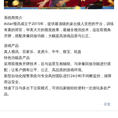
系统商简介
Astar视讯成立于2015年，提供最顶级的桌台接入至您的平台，训练
有素的荷官，华美大方的视觉效果，最健全视讯技术，远近双视角
开牌，搭配录像回放功能，大幅提高游戏品质与公正。
游戏产品
真人视讯、百家乐、龙虎斗、牛牛、骰宝、轮盘
特色功能及产品
采用双视角开牌技术，近与远景互相辅助、与录像回放功能进行搭
配；让客户拥有公平、公正、高品质的游戏环境。
新型自动化报警系统与专业风控团队进行24小时不间断监控，保障
营运安全。
快速下注与多台下注双模式，可供玩家能轻松便利一次游玩多款产
品。
回复