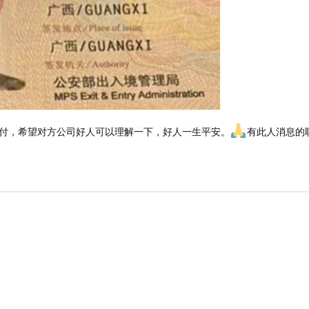
付，希望对方公司好人可以理解一下，好人一生平安。
有此人消息的