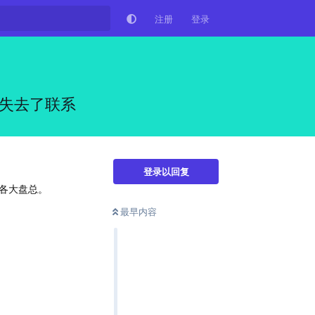
注册
登录
人失去了联系
登录以回复
，各大盘总。
最早内容