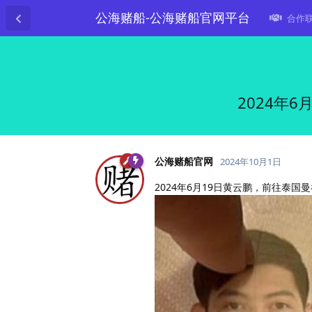
公海赌船-公海赌船官网平台
合作联系
2024年
公海赌船官网
2024年10月1日
2024年6月19日黄云鹏，前往泰